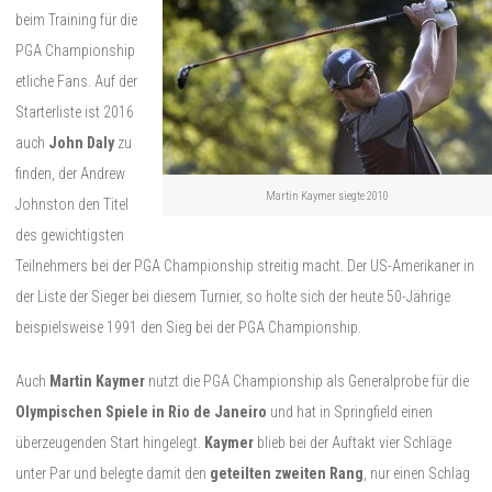
beim Training für die
PGA Championship
etliche Fans. Auf der
Starterliste ist 2016
auch
John Daly
zu
finden, der Andrew
Martin Kaymer siegte 2010
Johnston den Titel
des gewichtigsten
Teilnehmers bei der PGA Championship streitig macht. Der US-Amerikaner in
der Liste der Sieger bei diesem Turnier, so holte sich der heute 50-Jährige
beispielsweise 1991 den Sieg bei der PGA Championship.
Auch
Martin Kaymer
nutzt die PGA Championship als Generalprobe für die
Olympischen Spiele in Rio de Janeiro
und hat in Springfield einen
überzeugenden Start hingelegt.
Kaymer
blieb bei der Auftakt vier Schläge
unter Par und belegte damit den
geteilten zweiten Rang
, nur einen Schlag