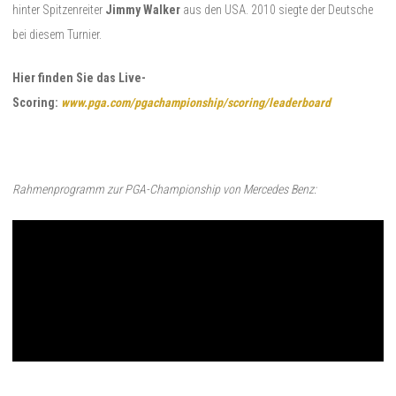
hinter Spitzenreiter
Jimmy Walker
aus den USA. 2010 siegte der Deutsche
bei diesem Turnier.
Hier finden Sie das Live-
Scoring:
www.pga.com/pgachampionship/scoring/leaderboard
Rahmenprogramm zur PGA-Championship von Mercedes Benz: