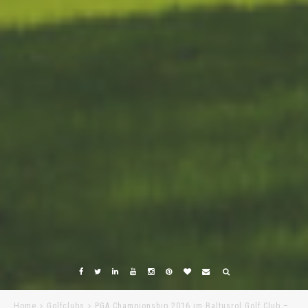
Home
Golfclubs
PGA Championship 2016 im Baltusrol Golf Club –…