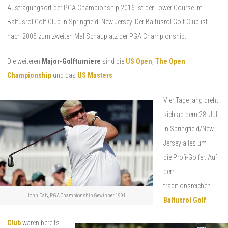
Austragungsort der PGA Championship 2016 ist der Lower Course im
Baltusrol Golf Club in Springfield, New Jersey. Der Baltusrol Golf Club ist
nach 2005 zum zweiten Mal Schauplatz der PGA Championship.
Die weiteren
Major-Golfturniere
sind die
US Open
,
The Open
Championship
und das
US Masters
.
Vier Tage lang dreht
sich ab dem 28. Juli
in Springfield/New
Jersey alles um
die Profi-Golfer. Auf
dem
traditionsreichen
John Daly, PGA Championship Gewinner 1991
Baltusrol Golf
Club
waren bereits