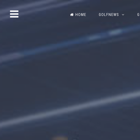
Skip
HOME
GOLFNEWS
G
to
content