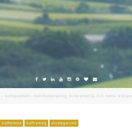
e
Golfequipment
Golf-Wintertraining: So bereitest Du dich mental & körpe
Golftermine
Golftraining
Uncategorized