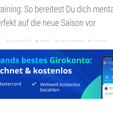
raining: So bereitest Du dich menta
erfekt auf die neue Saison vor
9. Januar 2026
firstgolf
Leave a comment
739 views