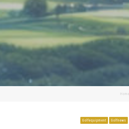
Hom
Golfequipment
Golfnews