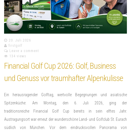
20. Juli 2026
firstgolf
Leave a comment
134 views
Financial Golf Cup 2026: Golf, Business
und Genuss vor traumhafter Alpenkulisse
Ein herausragender Golftag, wertvolle Begegnungen und asiatische
Spitzenküche: Am Montag, den 6. Juli 2026, ging der
traditionsreiche Financial Golf Cup bereits in sein elftes Jahr.
Austragungsort war erneut der wunderschöne Land- und Golfclub St. Eurach
südlich von München. Vor dem eindrucksvollen Panorama von