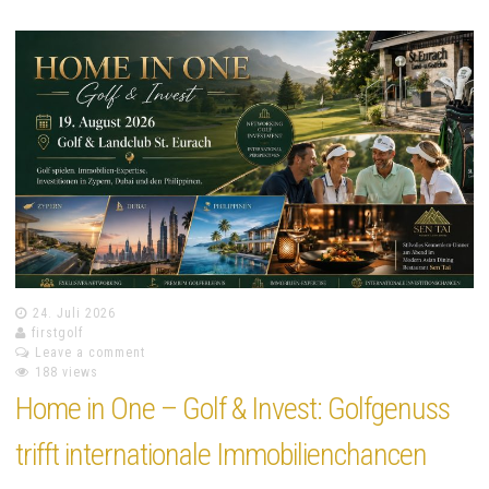
24. Juli 2026
firstgolf
Leave a comment
188 views
Home in One – Golf & Invest: Golfgenuss
trifft internationale Immobilienchancen