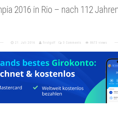
mpia 2016 in Rio – nach 112 Jahre
21. Juli 2016
firstgolf
3 Comments
8673 views