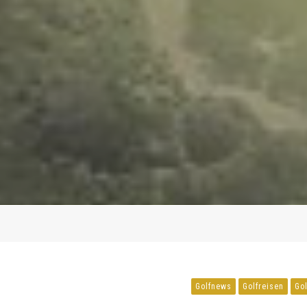
Golfnews
Golfreisen
Go