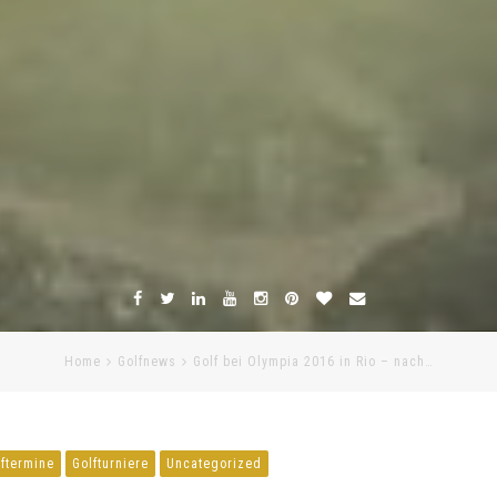
Home
Golfnews
Golf bei Olympia 2016 in Rio – nach…
lftermine
Golfturniere
Uncategorized