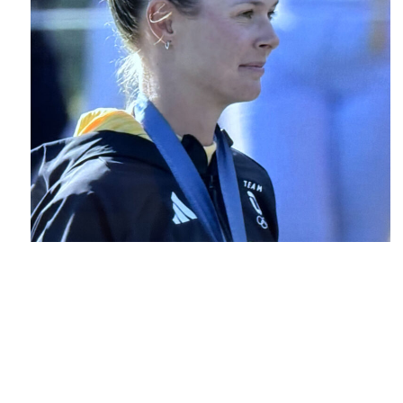
Esther Henseleit
Silbermedaillengewinnerin aus Hamburg
Henseleits Erfolg ist nicht nur eine persönliche Triumphgeschichte, sondern
auch ein Meilenstein für Deutschland bei den Olympischen Spielen. Nachdem
es bei den bisherigen Ausgaben des olympischen Golfturniers für
Deutschland keine Medaillen gegeben hatte, ist dieser Erfolg ein
ermutigendes Zeichen und könnte dem
Golfsport hierzulande einen