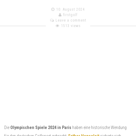
10. August 2024
firstgolf
Leave a comment
1513 views
Die
Olympischen Spiele 2024 in Paris
haben eine historische Wendung
für den deutschen Golfsport gebracht:
Esther Henseleit
sicherte sich