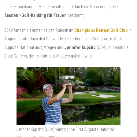
anderer anerkannter Meisterschaften und durch die Verwendung des
Amateur-Golf-Ranking für Frauen
bestimmt.
2019 fanden die ersten beiden Runden im
Champions Retreat Golf Club
in
Augusta statt. Nach den Cut wurde die Endrunde am Samstag, 6. April, in
Augusta National ausgetragen und
Jennifer Kupcho
(USA) ist damit die
Erste Golferin, die im Heim des Masters gekrönt wird.
Jennifer Kupcho (USA) winning the First Augusta National