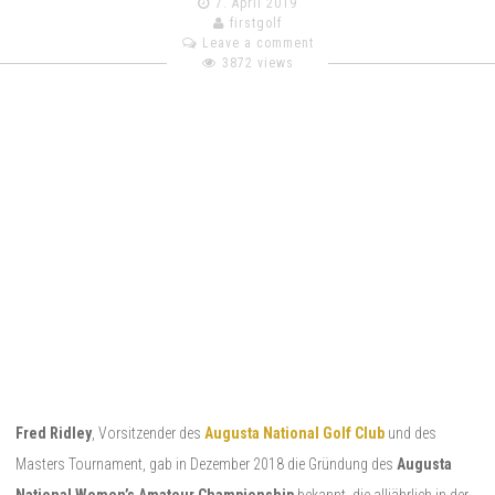
7. April 2019
firstgolf
Leave a comment
3872 views
Fred Ridley
, Vorsitzender des
Augusta National Golf Club
und des
Masters Tournament, gab in Dezember 2018 die Gründung des
Augusta
National Women’s Amateur Championship
bekannt, die alljährlich in der