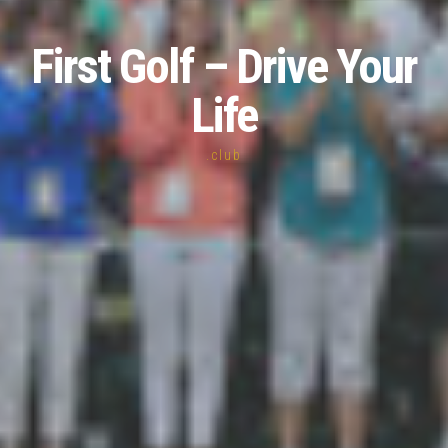
First Golf – Drive Your
Life
.club