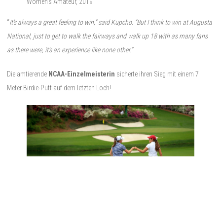
Women’s Amateur, 2019
“
It’s always a great feeling to win,” said Kupcho. “But I think to win at Augusta
National, just to get to walk the fairways and walk up 18 with as many fans
as there were, it’s an experience like none other.”
Die amtierende
NCAA-Einzelmeisterin
sicherte ihren Sieg mit einem 7
Meter Birdie-Putt auf dem letzten Loch!
Jennifer Kupcho USA and Maria Fassi Mexico during the final
round.