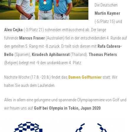
Die Deutschen
Martin Kaymer
(-5/Platz 15) und
Alex Cejka
(-3/Platz 21) schneiden enttäuschend ab. Der lange
führende
Marcus Fraser
(Australien) fiel in der entscheidenden 4. Runde auf
den geteilten 5. Rang mit -8 zurück. Er teilt sich diesen mit
Rafa Cabrera-
Bello
(Spanien),
Kiradech Aphibarnrat
(Thailand).
Thomas Pieters
(Belgien) belegt mit -9 den undankbaren 4. Platz.
Nächste Woche (17.8. -20.8.) findet das
Damen Golfturnier
statt. Wir
halten Sie auch dem Laufenden.
Alles in allem eine gelungene und spannende Olympiapremiere von Golf und
wir freuen uns auf
Golf bei Olympia in Tokio, Japan 2020
.