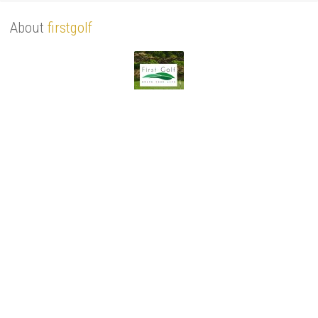
About
firstgolf
You Might Also Like