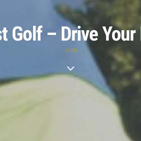
st Golf – Drive Your 
.club