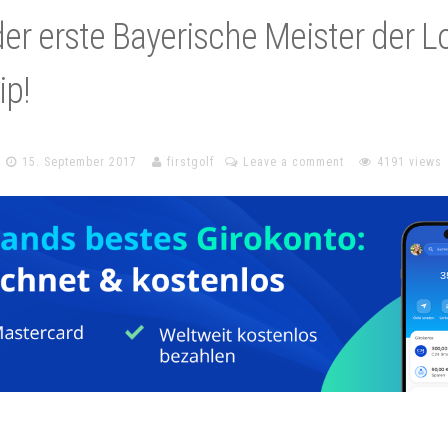
er erste Bayerische Meister der L
p!
15. September 2017
firstgolf
Leave a comment
4191 views