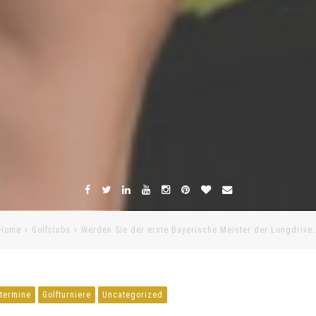
Home
Golfclubs
Werden Sie der erste Bayerische Meister der Longdrive
ftermine
Golfturniere
Uncategorized