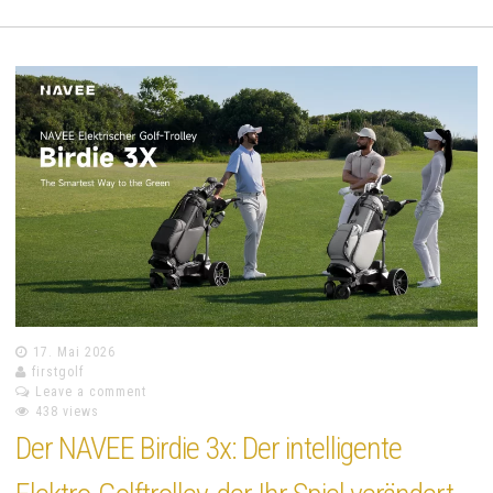
17. Mai 2026
firstgolf
Leave a comment
438 views
Der NAVEE Birdie 3x: Der intelligente