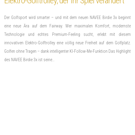
Elektro-Golftrolley, der Ihr Spiel verändert
Der Golfsport wird smarter – und mit dem neuen NAVEE Birdie 3x beginnt
eine neue Ära auf dem Fairway. Wer maximalen Komfort, modernste
Technologie und echtes Premium-Feeling sucht, erlebt mit diesem
innovativen Elektro-Golftrolley eine völlig neue Freiheit auf dem Golfplatz.
Golfen ohne Tragen – dank intelligenter KI-Follow-Me-Funktion Das Highlight
des NAVEE Birdie 3x ist seine…
Read More