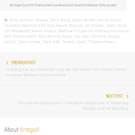
Der Ryder Cup 2016 findet auf dem wunderschönen Haseltine National Golfclub statt.
Andy Sullivan
,
Chaska
,
Chris Wood
,
Danny Willett
,
Darren Clarke
,
Hazeltine National Golf Club
,
Henrik Stenson
,
Ian Poulter
,
Justin Rose
,
Lee Westwood
,
Martin Kaymer
,
Matthew Fitzpatrick
,
Padraig Harrington
,
Rafa Cabrera-Bello
,
Rory McIlroy
,
Ryder Cup
,
Sam Torrance
,
Sergio
García
,
Team Europa
,
Team USA
,
Thomas Bjørn
,
Thomas Pieters
Beitragsnavigation
Previous
PREVIOUS POST
In-Kyung Kim aus Südkorea siegt bei den ersten ISPS Handa Ladies
post:
European Masters in Deutschland
Nex
NEXT POST
Porsche European Open – Fünf Major Sieger und 15 Ryder Cup
pos
Helden sind am Abschlag
About
firstgolf