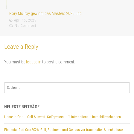
Rory McIlroy gewinnt das Masters 2025 und…
Ju
Apr. 15, 2025
No Comment
Leave a Reply
You must be
logged in
to post a comment.
Suchen
nach:
NEUESTE BEITRÄGE
Home in One – Golf & Invest: Golfgenuss trifft internationale Immobilienchancen
Financial Golf Cup 2026: Golf, Business und Genuss vor traumhafter Alpenkulisse