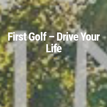
First Golf – Drive Your
Life
.club