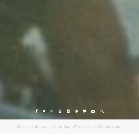
Home
Golfnews
Ryder Cup 2016 – kann USA den Bann…