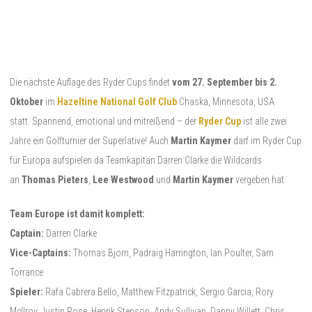
Die nächste Auflage des Ryder Cups findet
vom 27. September bis 2.
Oktober
im
Hazeltine National Golf Club
Chaska, Minnesota, USA
statt. Spannend, emotional und mitreißend – der
Ryder Cup
ist alle zwei
Jahre ein Golfturnier der Superlative! Auch
Martin Kaymer
darf im Ryder Cup
für Europa aufspielen da Teamkapitän Darren Clarke die Wildcards
an
Thomas Pieters
,
Lee Westwood
und
Martin Kaymer
vergeben hat.
Team Europe ist damit komplett:
Captain:
Darren Clarke
Vice-Captains:
Thomas Bjorn, Padraig Harrington, Ian Poulter, Sam
Torrance
Spieler:
Rafa Cabrera Bello, Matthew Fitzpatrick, Sergio Garcia, Rory
McIlroy, Justin Rose, Henrik Stenson, Andy Sullivan, Danny Willett, Chris