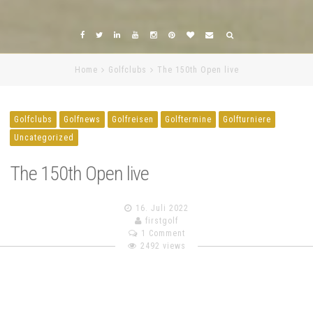
Home
Golfclubs
The 150th Open live
Golfclubs
Golfnews
Golfreisen
Golftermine
Golfturniere
Uncategorized
The 150th Open live
16. Juli 2022
firstgolf
1 Comment
2492 views