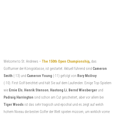
Welcome to St. Andrews –
The 150th Open Championship
,
das
Golfturnier der Königsklasse, ist gestartet. Aktuell führend sind
Cameron
Smith
(-13) und
Cameron Young
(-11) gefolgt von
Rory Mcilroy
(-10). First Golf berichtet und hält Sie auf dem Laufenden. Einige Top-Spielern
wie
Ernie Els
,
Henrik Stenson
,
Haotong Li
,
Bernd Wiesberger
und
Padraig Harrington
sind schon am Cut gescheitert, aber vor allem bei
Tiger Woods
ist das sehr tragisch und epochal und es zeigt auf welch
hohem Niveau die besten Golfer der Welt spielen müssen, um wirklich vorne