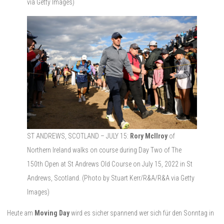
via Getty Images)
ST ANDREWS, SCOTLAND – JULY 15:
Rory McIlroy
of
Northern Ireland walks on course during Day Two of The
150th Open at St Andrews Old Course on July 15, 2022 in St
Andrews, Scotland. (Photo by Stuart Kerr/R&A/R&A via Getty
Images)
Heute am
Moving Day
wird es sicher spannend wer sich für den Sonntag in