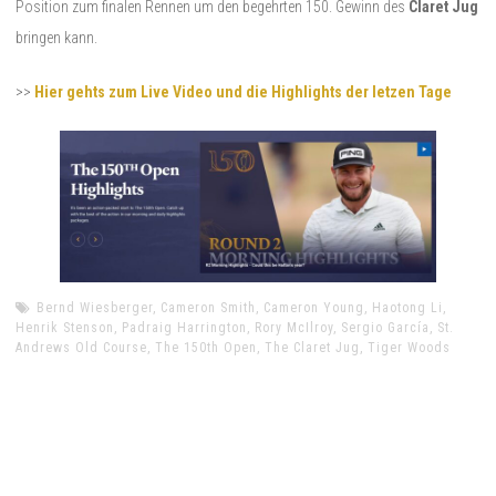
Position zum finalen Rennen um den begehrten 150. Gewinn des
Claret Jug
bringen kann.
>>
Hier gehts zum Live Video und die Highlights der letzen Tage
Bernd Wiesberger
,
Cameron Smith
,
Cameron Young
,
Haotong Li
,
Henrik Stenson
,
Padraig Harrington
,
Rory McIlroy
,
Sergio García
,
St.
Andrews Old Course
,
The 150th Open
,
The Claret Jug
,
Tiger Woods
Beitragsnavigation
Previous
PREVIOUS POST
post:
The 150th Open – Living Golf History