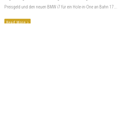
Preisgeld und den neuen BMW i7 für ein Hole-in-One an Bahn 17….
Read More
16. Januar 2019
firstgolf
Leave a comment