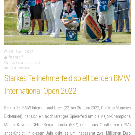
28. April 2022
firstgolf
Leave a comment
3201 views
Starkes Teilnehmerfeld spielt bei den BMW
International Open 2022
Bei der 33. BMW International Open (22. bis 26. Juni 2022, Golfclub München
Eichenried), hat sich ein hochkarätiges Spielerfeld um die Major-Champions
Martin Kaymer (GER), Sergio García (ESP) und Louis Oosthuizen (RSA)
angekündigt. In diesem Jahr geht es um insgesamt zwei Millionen Euro