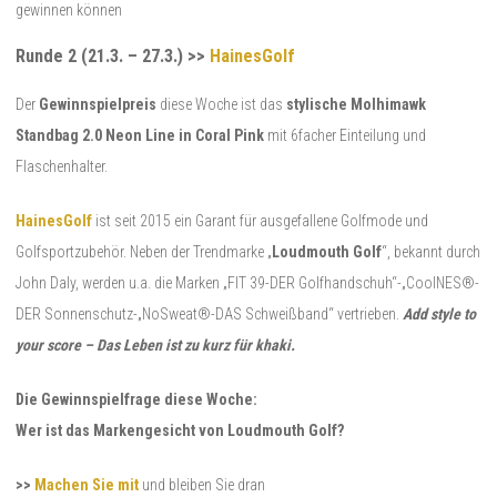
gewinnen können
Runde 2 (21.3. – 27.3.) >>
HainesGolf
Der
Gewinnspielpreis
diese Woche ist das
stylische Molhimawk
Standbag 2.0
Neon Line in Coral Pink
mit 6facher Einteilung und
Flaschenhalter.
HainesGolf
ist seit 2015 ein Garant für ausgefallene Golfmode und
Golfsportzubehör. Neben der Trendmarke „
Loudmouth Golf
“, bekannt durch
John Daly, werden u.a. die Marken „FIT 39-DER Golfhandschuh“-„CoolNES®-
DER Sonnenschutz-„NoSweat®-DAS Schweißband“ vertrieben.
Add style to
your score – Das Leben ist zu kurz für khaki.
Die Gewinnspielfrage diese Woche:
Wer ist das Markengesicht von Loudmouth Golf?
>>
Machen Sie mit
und bleiben Sie dran