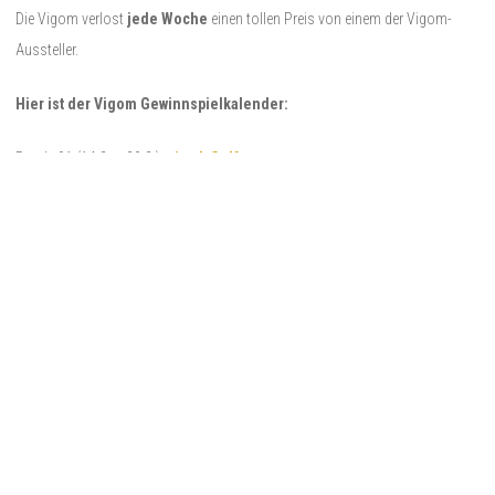
Die Vigom verlost
jede Woche
einen tollen Preis von einem der Vigom-
Aussteller.
Hier ist der Vigom Gewinnspielkalender:
Runde 01 (14.3. – 20.3.):
simplyGolf
Runde 02 (21.3. – 27.3.):
Haines Golf
Runde 03 (28.3. – 03.4.):
Golfen in Franken
und
CLUBHATZ
Runde 04 (04.4. – 10.4.):
Mokamoka
und
MTSpain
Runde 05 (11.4. – 17.4.):
KonferenzMaster by Thomas Gerres
Runde 06 (18.4. – 24.4.):
golf.ing
Runde 07 (25.4. – 01.5.):
First Golf – Drive Your Life
und
magballs
Runde 08 (02.5. – 08.5.):
golfpro.berlin
Runde 09 (09.5. – 15.5.):
Klemm – der stehende Putter
Runde 10 (16.5. – 24.5.):
Pfingstrunde – Super „all-in-one“ Preise
Gewinnspiel
,
GolfPro
,
Golfshops
,
HainesGolf
,
Hotels auf dem