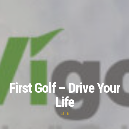
First Golf – Drive Your
Life
.club