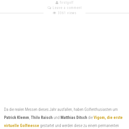
firstgolf
Leave a comment
3361 views
Da die realen Messen dieses Jahr ausfallen, haben Golfenthusiasten um
Patrick Klemm
,
Thilo Raisch
und
Matthias Ditsch
die
Vigom, die erste
virtuelle Golfmesse
gestartet und werden diese zu einem permanenten