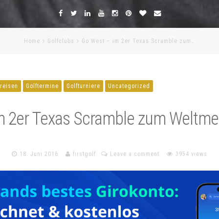
Home
Golfclubs
Go West – im 2er Texas Scramble zum…
freisen
Golftermine
Golfturniere
Uncategorized
 2er Texas Scramble zum Weltmeis
18. Juni 2016
firstgolf
Leave a comment
3954 views