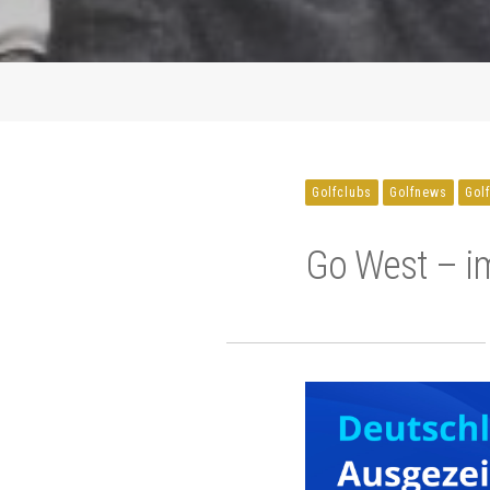
Golfclubs
Golfnews
Gol
Go West – im