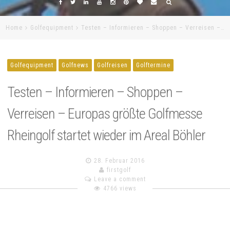
Home
Golfequipment
Testen – Informieren – Shoppen – Verreisen –…
Golfequipment
Golfnews
Golfreisen
Golftermine
Testen – Informieren – Shoppen –
Verreisen – Europas größte Golfmesse
Rheingolf startet wieder im Areal Böhler
28. Februar 2016
firstgolf
Leave a comment
4766 views