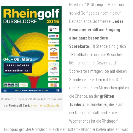
Es ist die 18. Rheingolf Messe und
so viel Golf gab es noch nie auf
Deutschlands Golfmesse!
Jeder
Besucher erhält am Eingang
eine ganz besondere
Scorekarte
. 18 Stände sind gleich
18 Golfbahnen und die Besucher
können auf ihrer Gewinnspiel-
Scorekarte eintragen, ob auf diesen
Ständen ein Zeichen mit Par 3 , 4
oder 5 steht. Fürs Mitmachen gibt es
die Chance, an der
größten
Kostenlos zur Rheingolf Messe kommt man mit
Tombola
teilzunehmen, die je auf
der
Rheingolf Card:
www.rheingolf-card.de
der Rheingolf stattfand. Für ein
Wochenende ist die Rheingolf
Europas größter Golfshop. Gleich vier Golfartikelhändler bieten alles an, was