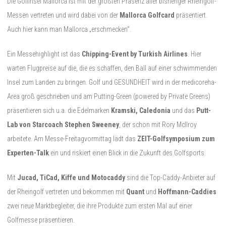
Die Golfinsel Mallorca ist mit der größten Präsenz aller bisheriger Rheingolf-
Messen vertreten und wird dabei von der
Mallorca Golfcard
präsentiert.
Auch hier kann man Mallorca „erschmecken“.
Ein Messehighlight ist das
Chipping-Event by Turkish Airlines
. Hier
warten Flugpreise auf die, die es schaffen, den Ball auf einer schwimmenden
Insel zum Landen zu bringen. Golf und GESUNDHEIT wird in der medicoreha-
Area groß geschrieben und am Putting-Green (powered by Private Greens)
präsentieren sich u.a. die Edelmarken
Kramski, Caledonia
und das
Putt-
Lab von Starcoach Stephen Sweeney
, der schon mit Rory McIlroy
arbeitete. Am Messe-Freitagvormittag lädt das
ZEIT-Golfsymposium zum
Experten-Talk
ein und riskiert einen Blick in die Zukunft des Golfsports.
Mit
Jucad, TiCad, Kiffe und Motocaddy
sind die Top-Caddy-Anbieter auf
der Rheingolf vertreten und bekommen mit
Quant
und
Hoffmann-Caddies
zwei neue Marktbegleiter, die ihre Produkte zum ersten Mal auf einer
Golfmesse präsentieren.