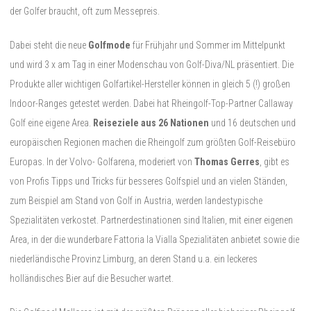
der Golfer braucht, oft zum Messepreis.
Dabei steht die neue
Golfmode
für Frühjahr und Sommer im Mittelpunkt
und wird 3 x am Tag in einer Modenschau von Golf-Diva/NL präsentiert. Die
Produkte aller wichtigen Golfartikel-Hersteller können in gleich 5 (!) großen
Indoor-Ranges getestet werden. Dabei hat Rheingolf-Top-Partner Callaway
Golf eine eigene Area.
Reiseziele aus 26 Nationen
und 16 deutschen und
europäischen Regionen machen die Rheingolf zum größten Golf-Reisebüro
Europas. In der Volvo- Golfarena, moderiert von
Thomas Gerres
, gibt es
von Profis Tipps und Tricks für besseres Golfspiel und an vielen Ständen,
zum Beispiel am Stand von Golf in Austria, werden landestypische
Spezialitäten verkostet. Partnerdestinationen sind Italien, mit einer eigenen
Area, in der die wunderbare Fattoria la Vialla Spezialitäten anbietet sowie die
niederländische Provinz Limburg, an deren Stand u.a. ein leckeres
holländisches Bier auf die Besucher wartet.