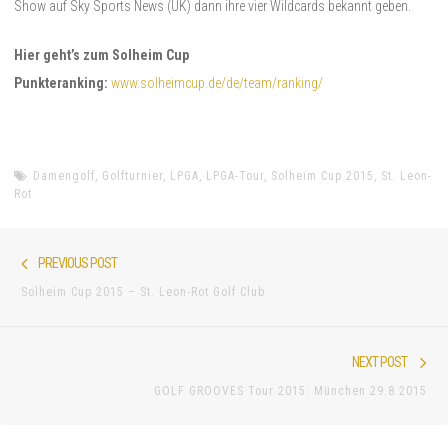
Show auf Sky Sports News (UK) dann ihre vier Wildcards bekannt geben.
Hier geht’s zum Solheim Cup
Punkteranking:
www.solheimcup.de/de/team/ranking/
Damengolf
,
Golfturnier
,
LPGA
,
LPGA-Tour
,
Solheim Cup 2015
,
St. Leon-
Rot
Beitragsnavigation
Previous
PREVIOUS POST
post:
Solheim Cup 2015 – St. Leon-Rot Golf Club
Nex
NEXT POST
pos
GOLF GROOVES Tour 2015: München 29.8.2015