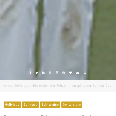
Home
Golfclubs
Die ersten vier Plätze im europäischen Solheim Cup…
Golfclubs
Golfnews
Golftermine
Golfturniere