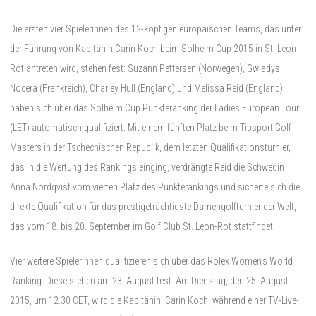
Die ersten vier Spielerinnen des 12-köpfigen europäischen Teams, das unter
der Führung von Kapitänin Carin Koch beim Solheim Cup 2015 in St. Leon-
Rot antreten wird, stehen fest: Suzann Pettersen (Norwegen), Gwladys
Nocera (Frankreich), Charley Hull (England) und Melissa Reid (England)
haben sich über das Solheim Cup Punkteranking der Ladies European Tour
(LET) automatisch qualifiziert. Mit einem fünften Platz beim Tipsport Golf
Masters in der Tschechischen Republik, dem letzten Qualifikationsturnier,
das in die Wertung des Rankings einging, verdrängte Reid die Schwedin
Anna Nordqvist vom vierten Platz des Punkterankings und sicherte sich die
direkte Qualifikation für das prestigeträchtigste Damengolfturnier der Welt,
das vom 18. bis 20. September im Golf Club St. Leon-Rot stattfindet.
Vier weitere Spielerinnen qualifizieren sich über das Rolex Women’s World
Ranking. Diese stehen am 23. August fest. Am Dienstag, den 25. August
2015, um 12.30 CET, wird die Kapitänin, Carin Koch, während einer TV-Live-