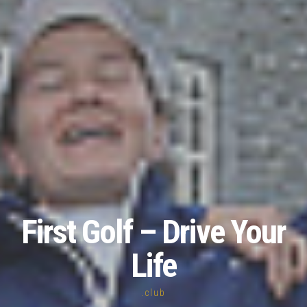
First Golf – Drive Your
Life
.club