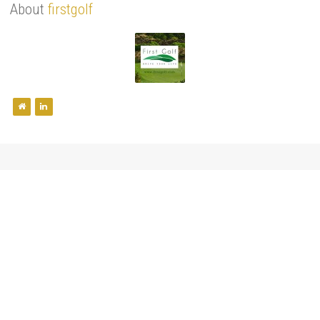
About
firstgolf
You Might Also Like