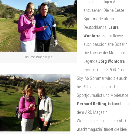
dieser neuartigen App
anzusehen. Die heißeste
Sportmoderatorin
Deutschlands,
Laura
Wontorra
, ist mittlerweile
auch passionierte Golferin.
Die Tochter der Moderatoren-
Heribert-Bruchhagen
Legende
Jörg Wontorra
moderiert bei SPORT1 und
Sky. Ab Sommer wird sie auch
bei RTL zu sehen sein. Der
Sportjournalist und Moderator
Gerhard Delling
, bekannt aus
dem ARD Magazin
Wochenspiegel und dem ARD
„nachtmagazin“ findet die Idee,