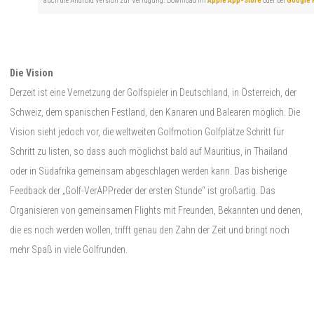
auch die Android Version zur Verfügung. Download im
Apple App-Store
oder bei
Google 
Die Vision
Derzeit ist eine Vernetzung der Golfspieler in Deutschland, in Österreich, der
Schweiz, dem spanischen Festland, den Kanaren und Balearen möglich. Die
Vision sieht jedoch vor, die weltweiten Golfmotion Golfplätze Schritt für
Schritt zu listen, so dass auch möglichst bald auf Mauritius, in Thailand
oder in Südafrika gemeinsam abgeschlagen werden kann. Das bisherige
Feedback der „Golf-VerAPPreder der ersten Stunde“ ist großartig. Das
Organisieren von gemeinsamen Flights mit Freunden, Bekannten und denen,
die es noch werden wollen, trifft genau den Zahn der Zeit und bringt noch
mehr Spaß in viele Golfrunden.