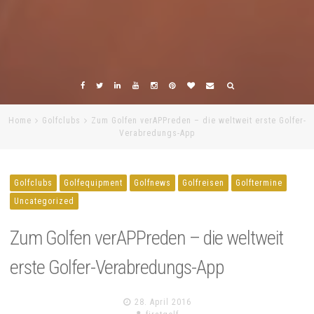
Home
Golfclubs
Zum Golfen verAPPreden – die weltweit erste Golfer-
Verabredungs-App
Golfclubs
Golfequipment
Golfnews
Golfreisen
Golftermine
Uncategorized
Zum Golfen verAPPreden – die weltweit
erste Golfer-Verabredungs-App
28. April 2016