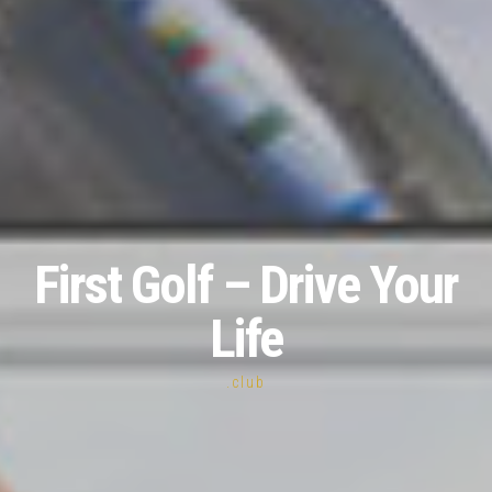
First Golf – Drive Your
Life
.club