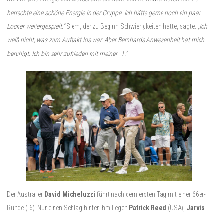
herrschte eine schöne Energie in der Gruppe. Ich hätte gerne noch ein paar
Löcher weitergespielt.“
Siem, der zu Beginn Schwierigkeiten hatte, sagte:
„Ich
weiß nicht, was zum Auftakt los war. Aber Bernhards Anwesenheit hat mich
beruhigt. Ich bin sehr zufrieden mit meiner -1.“
Der Australier
David Micheluzzi
führt nach dem ersten Tag mit einer 66er-
Runde (-6). Nur einen Schlag hinter ihm liegen
Patrick Reed
(USA),
Jarvis