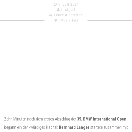
5. Juli 2024
firstgolf
Leave a comment
1369 views
Zehn Minuten nach dem ersten Abschlag der
35. BMW International Open
begann ein denkwürdiges Kapitel:
Bernhard Langer
startete zusammen mit