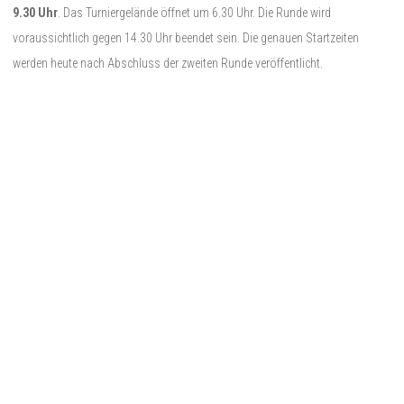
9.30 Uhr
. Das Turniergelände öffnet um 6.30 Uhr. Die Runde wird
voraussichtlich gegen 14.30 Uhr beendet sein. Die genauen Startzeiten
werden heute nach Abschluss der zweiten Runde veröffentlicht.
35. BMW International Open
,
Bernhard Langer
,
David Micheluzzi
,
Marcel Siem
,
Martin Kaymer
,
Patrick Reed
Beitragsnavigation
Previous
PREVIOUS POST