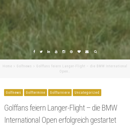
Home
Golfnews
Golffans feiern Langer-Flight – die BMW International
Open…
Golfnews
Golftermine
Golfturniere
Uncategorized
Golffans feiern Langer-Flight – die BMW
International Open erfolgreich gestartet