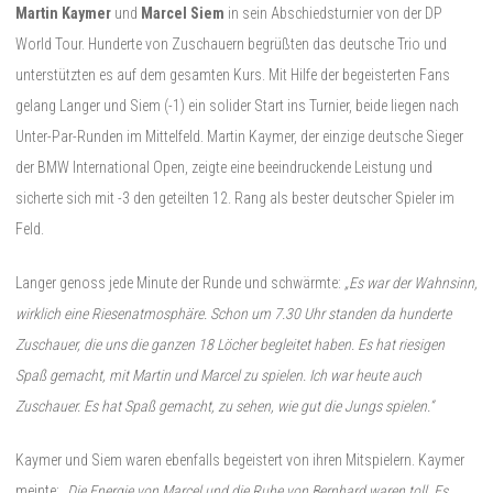
Martin Kaymer
und
Marcel Siem
in sein Abschiedsturnier von der DP
World Tour. Hunderte von Zuschauern begrüßten das deutsche Trio und
unterstützten es auf dem gesamten Kurs. Mit Hilfe der begeisterten Fans
gelang Langer und Siem (-1) ein solider Start ins Turnier, beide liegen nach
Unter-Par-Runden im Mittelfeld. Martin Kaymer, der einzige deutsche Sieger
der BMW International Open, zeigte eine beeindruckende Leistung und
sicherte sich mit -3 den geteilten 12. Rang als bester deutscher Spieler im
Feld.
Langer genoss jede Minute der Runde und schwärmte:
„Es war der Wahnsinn,
wirklich eine Riesenatmosphäre. Schon um 7.30 Uhr standen da hunderte
Zuschauer, die uns die ganzen 18 Löcher begleitet haben. Es hat riesigen
Spaß gemacht, mit Martin und Marcel zu spielen. Ich war heute auch
Zuschauer. Es hat Spaß gemacht, zu sehen, wie gut die Jungs spielen.“
Kaymer und Siem waren ebenfalls begeistert von ihren Mitspielern. Kaymer
meinte:
„Die Energie von Marcel und die Ruhe von Bernhard waren toll. Es