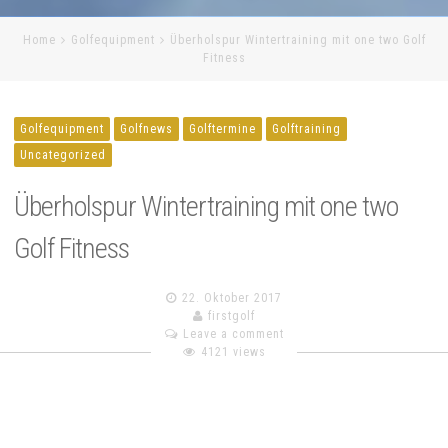
Home
Golfequipment
Überholspur Wintertraining mit one two Golf
Fitness
Golfequipment
Golfnews
Golftermine
Golftraining
Uncategorized
Überholspur Wintertraining mit one two
Golf Fitness
22. Oktober 2017
firstgolf
Leave a comment
4121 views