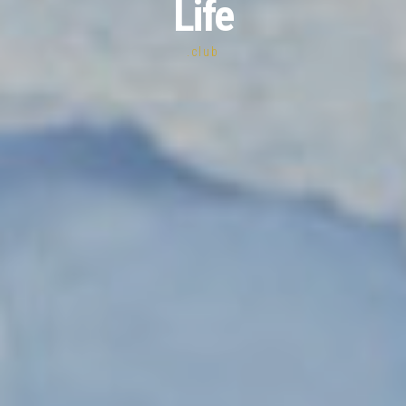
Life
.club