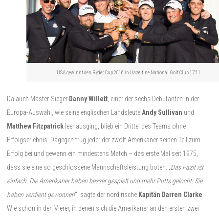
USA gewinnt den Ryder Cup 2016 in Hazeltine National Golf Club 17:11.
Da auch Master-Sieger
Danny Willett
, einer der sechs Debütanten in der
Europa-Auswahl, wie seine englischen Landsleute
Andy Sullivan
und
Matthew Fitzpatrick
leer ausging, blieb ein Drittel des Teams ohne
Erfolgserlebnis. Dagegen trug jeder der zwölf Amerikaner seinen Teil zum
Erfolg bei und gewann ein mindestens Match – das erste Mal seit 1975,
dass sie eine so geschlossene Mannschaftsleistung boten. „
Das Fazit ist
einfach: Die Amerikaner haben besser gespielt und mehr Putts gelocht. Sie
haben verdient gewonnen
“, sagte der nordirische
Kapitän Darren Clarke
.
Wie schon in den Vierer, in denen sich die Amerikaner an den ersten zwei