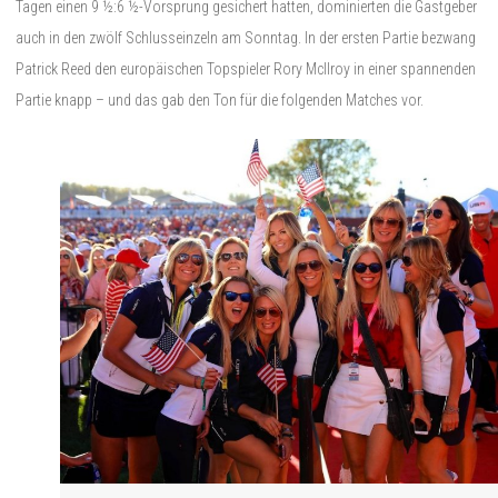
Tagen einen 9 ½:6 ½-Vorsprung gesichert hatten, dominierten die Gastgeber
auch in den zwölf Schlusseinzeln am Sonntag. In der ersten Partie bezwang
Patrick Reed den europäischen Topspieler Rory McIlroy in einer spannenden
Partie knapp – und das gab den Ton für die folgenden Matches vor.