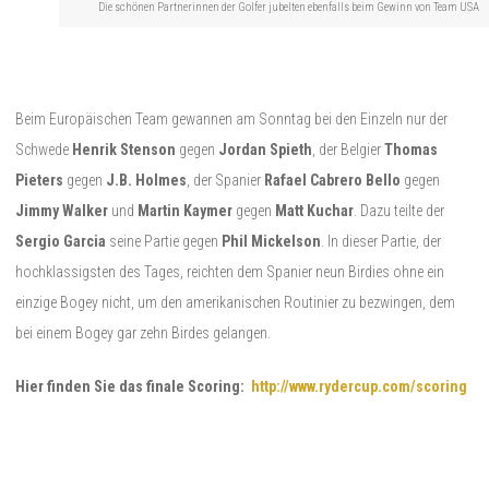
Die schönen Partnerinnen der Golfer jubelten ebenfalls beim Gewinn von Team USA
Beim Europäischen Team gewannen am Sonntag bei den Einzeln nur der
Schwede
Henrik Stenson
gegen
Jordan Spieth
, der Belgier
Thomas
Pieters
gegen
J.B. Holmes
, der Spanier
Rafael Cabrero Bello
gegen
Jimmy Walker
und
Martin Kaymer
gegen
Matt Kuchar
. Dazu teilte der
Sergio Garcia
seine Partie gegen
Phil Mickelson
. In dieser Partie, der
hochklassigsten des Tages, reichten dem Spanier neun Birdies ohne ein
einzige Bogey nicht, um den amerikanischen Routinier zu bezwingen, dem
bei einem Bogey gar zehn Birdes gelangen.
Hier finden Sie das finale Scoring:
http://www.rydercup.com/scoring
Andy Sullivan
,
Chaska
,
Danny Willett
,
Darren Clarke
,
Davis Love III
,