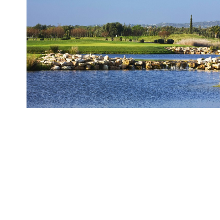
Victoria Clube de Golfe
Der „
Victoria Clube de Golfe
”, zwischen Seen und Kaskaden, ist eine wahre
Huldigung an die Natur. Der Golfplatz komplettiert auf harmonische Art die
Golfmöglichkeiten in Vilamoura. Diese wird auch bei den Turnieren deutlich,
die jedes Jahr hier ausgetragen werden. Hier werden die größten
internationalen Golfturniere durchgeführt, wie der „Algarve World Cup” oder
das „Portugal Masters”, die „Taça do Presidente”, die „Grande Troféu de