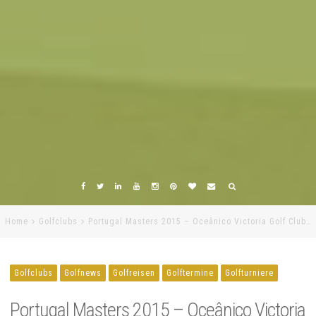
Home
Golfclubs
Portugal Masters 2015 – Oceânico Victoria Golf Club…
Golfclubs
Golfnews
Golfreisen
Golftermine
Golfturniere
Portugal Masters 2015 – Oceânico Victoria