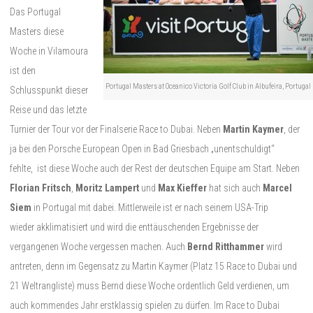
Das Portugal
Masters diese
Woche in Vilamoura
ist den
Portugal Masters at Oceanico Victoria Golf Club in Albufeira, Portugal
Schlusspunkt dieser
Reise und das letzte
Turnier der Tour vor der Finalserie Race to Dubai. Neben
Martin Kaymer
, der
ja bei den Porsche European Open in Bad Griesbach „unentschuldigt“
fehlte, ist diese Woche auch der Rest der deutschen Equipe am Start. Neben
Florian Fritsch
,
Moritz Lampert
und
Max Kieffer
hat sich auch
Marcel
Siem
in Portugal mit dabei. Mittlerweile ist er nach seinem USA-Trip
wieder akklimatisiert und wird die enttäuschenden Ergebnisse der
vergangenen Woche vergessen machen. Auch
Bernd Ritthammer
wird
antreten, denn im Gegensatz zu Martin Kaymer (Platz 15 Race to Dubai und
21 Weltrangliste) muss Bernd diese Woche ordentlich Geld verdienen, um
auch kommendes Jahr erstklassig spielen zu dürfen. Im Race to Dubai