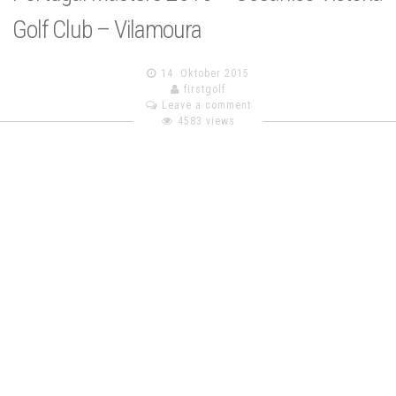
Golf Club – Vilamoura
14. Oktober 2015
firstgolf
Leave a comment
4583 views