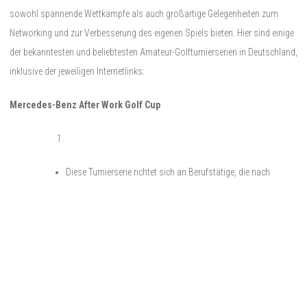
sowohl spannende Wettkämpfe als auch großartige Gelegenheiten zum
Networking und zur Verbesserung des eigenen Spiels bieten. Hier sind einige
der bekanntesten und beliebtesten Amateur-Golfturnierserien in Deutschland,
inklusive der jeweiligen Internetlinks:
Mercedes-Benz After Work Golf Cup
Diese Turnierserie richtet sich an Berufstätige, die nach
Feierabend eine entspannte Runde Golf spielen möchten.
Gespielt wird über 9 Löcher, was perfekt in den Arbeitsalltag
passt.
Mercedes-Benz After Work Golf Cup
Audi Quattro Cup