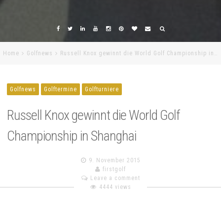
Home
Golfnews
Russell Knox gewinnt die World Golf Championship in…
Golfnews
Golftermine
Golfturniere
Russell Knox gewinnt die World Golf
Championship in Shanghai
9. November 2015
firstgolf
Leave a comment
4444 views