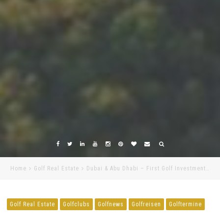
Home
Golf Real Estate
Dubai & Abu Dhabi – First Golf Investment…
Golf Real Estate
Golfclubs
Golfnews
Golfreisen
Golftermine