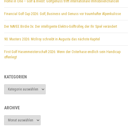
Home in One – Golf & Invest: Golfgenuss trifft internationale Immobilienchancen
Financial Golf Cup 2026: Golf, Business und Genuss vor traumhafter Alpenkulisse
Der NAVEE Birdie 3x: Der intelligente Elektro-Golftrolley, der Ihr Spiel verändert
90. Masters 2026: McIlroy schreibt in Augusta das nächste Kapitel
First Golf Hasenmeisterschaft 2026: Wenn der Osterhase endlich sein Handicap
offenlegt
KATEGORIEN
Kategorien
ARCHIVE
Archive