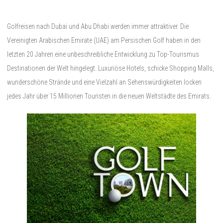
Golfreisen nach Dubai und Abu Dhabi werden immer attraktiver. Die
Vereinigten Arabischen Emirate (UAE) am Persischen Golf haben in den
letzten 20 Jahren eine unbeschreibliche Entwicklung zu Top-Tourismus
Destinationen der Welt hingelegt. Luxuriöse Hotels, schicke Shopping Malls,
wunderschöne Strände und eine Vielzahl an Sehenswürdigkeiten locken
jedes Jahr über 15 Millionen Touristen in die neuen Weltstädte des Emirats.