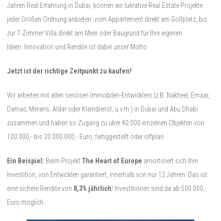
Jahren Real Erfahrung in Dubai, können wir lukrative Real Estate Projekte
jeder Größen Ordnung anbieten: vom Appartement direkt am Golfplatz, bis
zur 7-Zimmer Villa direkt am Meer oder Baugrund für Ihre eigenen
Ideen. Innovation und Rendite ist dabei unser Motto
Jetzt ist der richtige Zeitpunkt zu kaufen!
Wir arbeiten mit allen seriösen Immobilen-Entwicklern (z.B. Nakheel, Emaar,
Damac, Merans, Aldar oder Kleindienst, u.v.m.) in Dubai und Abu Dhabi
zusammen und haben so Zugang zu über 40.000 einzelnen Objekten von
100.000,- bis 20.000.000,- Euro, fertiggestellt oder offplan.
Ein Beispiel:
Beim Projekt
The Heart of Europe
amortisiert sich Ihre
Investition, von Entwicklen garantiert, innerhalb von nur 12 Jahren. Das ist
eine sichere Rendite von
8,3% jährlich
! Investitionen sind da ab 500.000,-
Euro möglich.