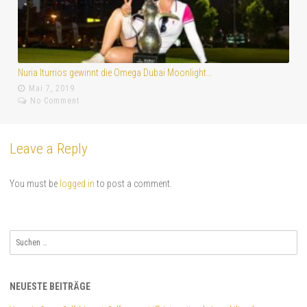
Nuria Iturrios gewinnt die Omega Dubai Moonlight…
Th
Mai 7, 2019
No Comment
Leave a Reply
You must be
logged in
to post a comment.
Suchen
nach:
NEUESTE BEITRÄGE